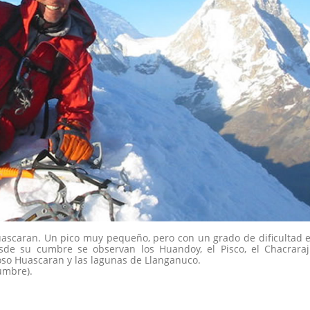
uascaran. Un pico muy pequeño, pero con un grado de dificultad 
de su cumbre se observan los Huandoy, el Pisco, el Chacraraj
tuoso Huascaran y las lagunas de Llanganuco.
umbre).