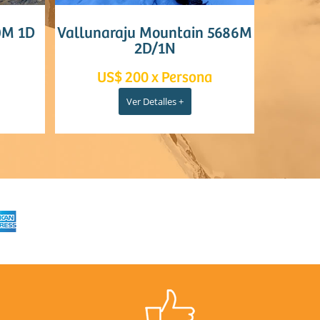
allunaraju Mountain 5686M
Pisco Mountain 
2D/1N
US$ 200 x Persona
US$ 300 x P
Ver Detalles +
Ver Detalles