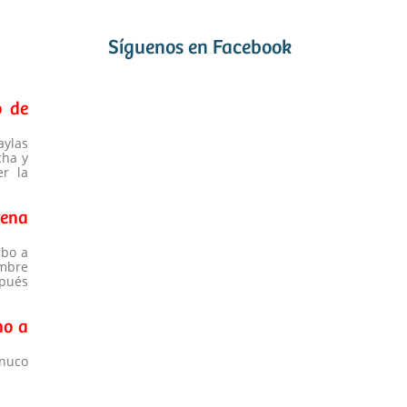
Síguenos en Facebook
o de
aylas
cha y
r la
rena
mbo a
mbre
pués
no a
anuco