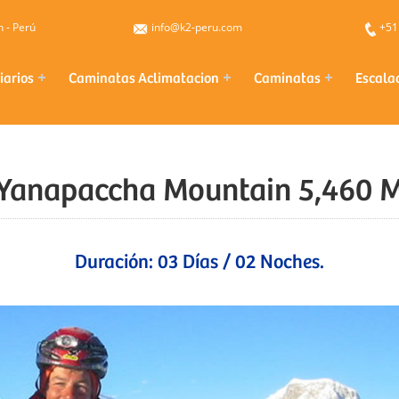
 - Perú
info@k2-peru.com
+51
iarios
Caminatas Aclimatacion
Caminatas
Escala
Yanapaccha Mountain 5,460 
Duración: 03 Días / 02 Noches.