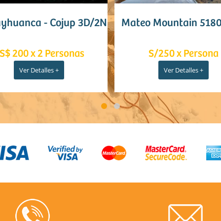
- Cojup 3D/2N
Mateo Mountain 5180M 1D
V
 Personas
S/250 x Persona
les +
Ver Detalles +